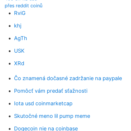
přes reddit coinů
RviG
khj
AgTh
USK
XRd
Čo znamená dočasné zadržanie na paypale
Pomôcť vám predať sťažnosti
Iota usd coinmarketcap
Skutočné meno lil pump meme
Dogecoin nie na coinbase