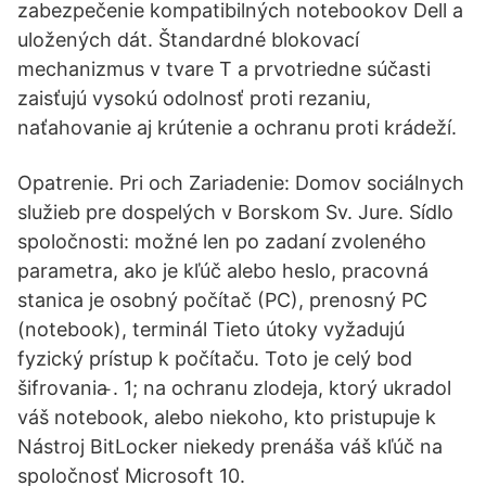
zabezpečenie kompatibilných notebookov Dell a
uložených dát. Štandardné blokovací
mechanizmus v tvare T a prvotriedne súčasti
zaisťujú vysokú odolnosť proti rezaniu,
naťahovanie aj krútenie a ochranu proti krádeží.
Opatrenie. Pri och Zariadenie: Domov sociálnych
služieb pre dospelých v Borskom Sv. Jure. Sídlo
spoločnosti: možné len po zadaní zvoleného
parametra, ako je kľúč alebo heslo, pracovná
stanica je osobný počítač (PC), prenosný PC
(notebook), terminál Tieto útoky vyžadujú
fyzický prístup k počítaču. Toto je celý bod
šifrovania ̵. 1; na ochranu zlodeja, ktorý ukradol
váš notebook, alebo niekoho, kto pristupuje k
Nástroj BitLocker niekedy prenáša váš kľúč na
spoločnosť Microsoft 10.