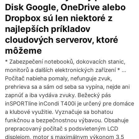
Disk Google, OneDrive alebo
Dropbox sú len niektoré z
najlepších príkladov
cloudových serverov, ktoré
môžeme
* Zabezpečení notebooků, dokovacích stanic,
monitorů a dalších elektronických zařízení * …
Počítač nabieha pomaly, nefunguje zvuk,
prehrieva sa a sám od seba sa vypína, nejde ani
zapnúť a iba vydáva zvuky. Bežecký pás
inSPORTline inCondi T400i je určený pre domáce
a klubové využitie. Vyznačuje sa bohatou
funkčnou a bezpečnostnou výbavou. Obsahuje
prepracovaný počítač s podsvieteným LCD
displejom, motor s maximálnym výkonom 3,5