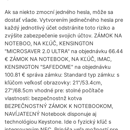
Ak sa niekto zmocní jedného hesla, môže sa
dostať všade. Vytvorením jedinečného hesla pre
každý jednotlivý účet odstránite toto riziko a
zvýšite zabezpečenie svojich účtov. ZÁMOK NA
NOTEBOO, NA KĽÚČ, KENSINGTON
"MICROSAVER 2.0 ULTRA" na objednávku 66.44
€ ZÁMOK NA NOTEBOOK, NA KĽÚČ, IMAC,
KENSINGTON "SAFEDOME" na objednávku
100.81 € správa zámku: Standard typ zámku: s
kľúčom veľkosť obrazovky: 21"/53.4cm,
27"/68.5cm vhodné pre: stolné počítače
vlastnosti: bezpečnostnž kotva
BEZPEČNOSTNÝ ZÁMOK K NOTEBOOKOM,
NAVÍJATEĽNÝ Notebook disponuje aj
technológiou Keystone. Ide o fyzický kľúč s
integrovaným NFC. Prináša veľa možností pre