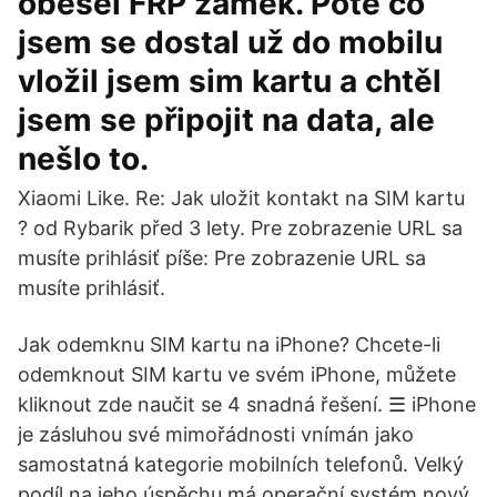
obešel FRP zámek. Poté co
jsem se dostal už do mobilu
vložil jsem sim kartu a chtěl
jsem se připojit na data, ale
nešlo to.
Xiaomi Like. Re: Jak uložit kontakt na SIM kartu
? od Rybarik před 3 lety. Pre zobrazenie URL sa
musíte prihlásiť píše: Pre zobrazenie URL sa
musíte prihlásiť.
Jak odemknu SIM kartu na iPhone? Chcete-li
odemknout SIM kartu ve svém iPhone, můžete
kliknout zde naučit se 4 snadná řešení. ☰ iPhone
je zásluhou své mimořádnosti vnímán jako
samostatná kategorie mobilních telefonů. Velký
podíl na jeho úspěchu má operační systém nový