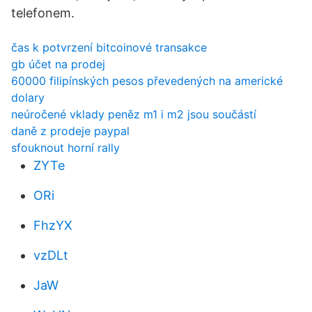
telefonem.
čas k potvrzení bitcoinové transakce
gb účet na prodej
60000 filipínských pesos převedených na americké
dolary
neúročené vklady peněz m1 i m2 jsou součástí
daně z prodeje paypal
sfouknout horní rally
ZYTe
ORi
FhzYX
vzDLt
JaW