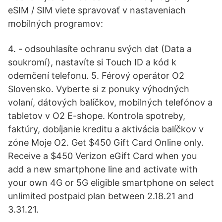
eSIM / SIM viete spravovať v nastaveniach
mobilných programov:
4. - odsouhlasíte ochranu svých dat (Data a
soukromí), nastavíte si Touch ID a kód k
odemčení telefonu. 5. Férový operátor O2
Slovensko. Vyberte si z ponuky výhodných
volaní, dátových balíčkov, mobilných telefónov a
tabletov v O2 E-shope. Kontrola spotreby,
faktúry, dobíjanie kreditu a aktivácia balíčkov v
zóne Moje O2. Get $450 Gift Card Online only.
Receive a $450 Verizon eGift Card when you
add a new smartphone line and activate with
your own 4G or 5G eligible smartphone on select
unlimited postpaid plan between 2.18.21 and
3.31.21.